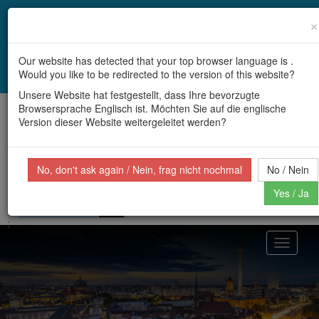
Durch die Nutzung dieser Website stimmen Sie zu, dass
×
Cookies auf Ihrem Computer gespeichert werden.
Our website has detected that your top browser language is .
Would you like to be redirected to the version of this website?
Ich stimme zu
Unsere Website hat festgestellt, dass Ihre bevorzugte
Browsersprache Englisch ist. Möchten Sie auf die englische
Version dieser Website weitergeleitet werden?
Deutsch
No, don't ask again / Nein, frag nicht nochmal
No / Nein
Yes / Ja
;
Toggle
navigati